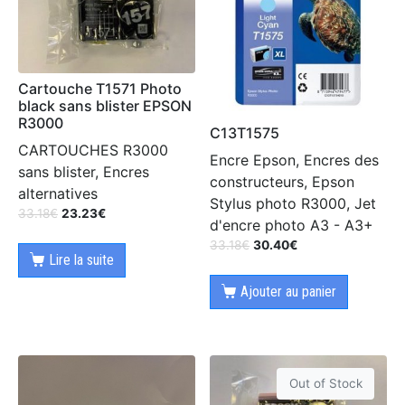
Cartouche T1571 Photo
black sans blister EPSON
R3000
C13T1575
CARTOUCHES R3000
Encre Epson, Encres des
sans blister, Encres
constructeurs, Epson
alternatives
Stylus photo R3000, Jet
33.18
€
23.23
€
d'encre photo A3 - A3+
33.18
€
30.40
€
Lire la suite
Ajouter au panier
Out of Stock