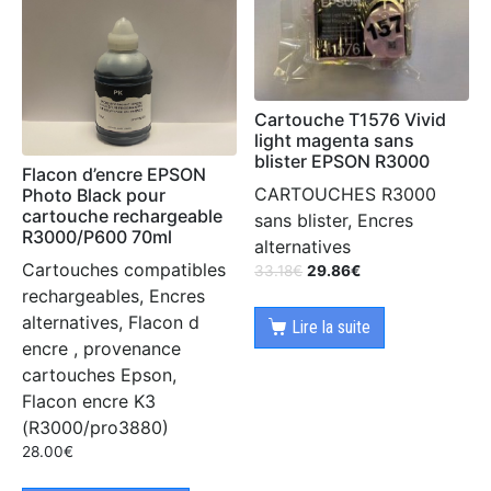
Cartouche T1576 Vivid
light magenta sans
blister EPSON R3000
Flacon d’encre EPSON
CARTOUCHES R3000
Photo Black pour
cartouche rechargeable
sans blister, Encres
R3000/P600 70ml
alternatives
Cartouches compatibles
33.18
€
29.86
€
rechargeables, Encres
alternatives, Flacon d
Lire la suite
encre , provenance
cartouches Epson,
Flacon encre K3
(R3000/pro3880)
28.00
€