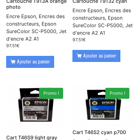
Cartouche T913A orange
Cartouche T9132 cyan
photo
Encre Epson, Encres des
Encre Epson, Encres des
constructeurs, Epson
constructeurs, Epson
SureColor SC-P5000, Jet
SureColor SC-P5000, Jet
d'encre A2 A1
d'encre A2 A1
97.51
€
97.51
€
Ajouter au panier
Ajouter au panier
Promo !
Promo !
Cart T46S2 cyan p700
Cart T46S9 light gray