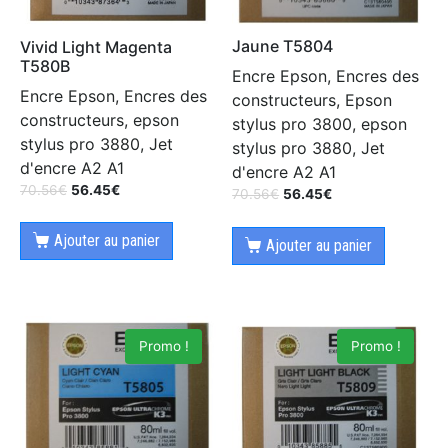
Jaune T5804
Vivid Light Magenta
T580B
Encre Epson, Encres des
Encre Epson, Encres des
constructeurs, Epson
constructeurs, epson
stylus pro 3800, epson
stylus pro 3880, Jet
stylus pro 3880, Jet
d'encre A2 A1
d'encre A2 A1
70.56
€
56.45
€
70.56
€
56.45
€
Ajouter au panier
Ajouter au panier
Promo !
Promo !