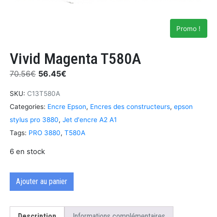
Promo !
Vivid Magenta T580A
70.56
€
56.45
€
SKU:
C13T580A
Categories:
Encre Epson
,
Encres des constructeurs
,
epson
stylus pro 3880
,
Jet d'encre A2 A1
Tags:
PRO 3880
,
T580A
6 en stock
Ajouter au panier
Description
Informations complémentaires