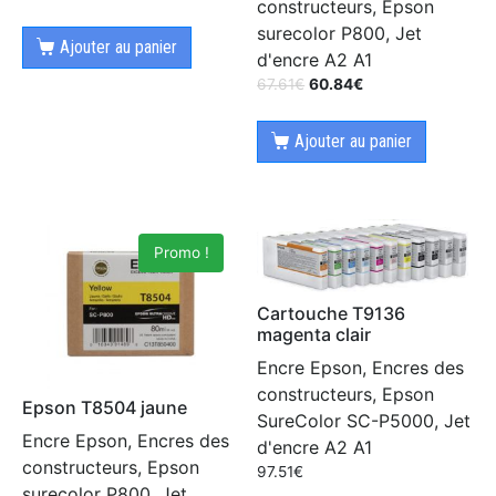
constructeurs, Epson
surecolor P800, Jet
Ajouter au panier
d'encre A2 A1
67.61
€
60.84
€
Ajouter au panier
Promo !
Cartouche T9136
magenta clair
Encre Epson, Encres des
constructeurs, Epson
Epson T8504 jaune
SureColor SC-P5000, Jet
Encre Epson, Encres des
d'encre A2 A1
constructeurs, Epson
97.51
€
surecolor P800, Jet