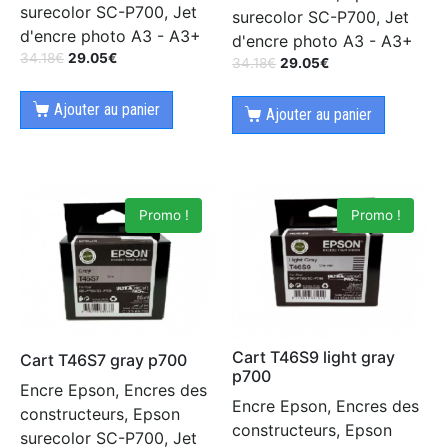
surecolor SC-P700, Jet
surecolor SC-P700, Jet
d'encre photo A3 - A3+
d'encre photo A3 - A3+
34.18
€
29.05
€
34.18
€
29.05
€
Ajouter au panier
Ajouter au panier
Promo !
Promo !
Cart T46S9 light gray
Cart T46S7 gray p700
p700
Encre Epson, Encres des
Encre Epson, Encres des
constructeurs, Epson
constructeurs, Epson
surecolor SC-P700, Jet