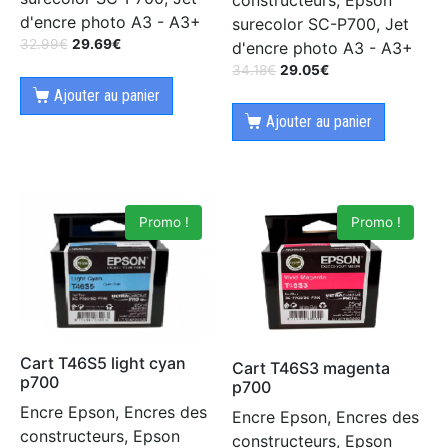
d'encre photo A3 - A3+
surecolor SC-P700, Jet
32.99
€
29.69
€
d'encre photo A3 - A3+
34.18
€
29.05
€
Ajouter au panier
Ajouter au panier
Promo !
Promo !
Cart T46S5 light cyan
Cart T46S3 magenta
p700
p700
Encre Epson, Encres des
Encre Epson, Encres des
constructeurs, Epson
constructeurs, Epson