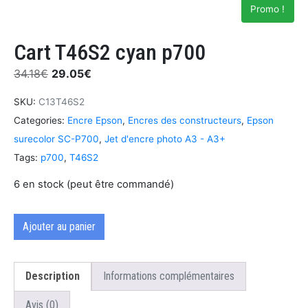
Promo !
Cart T46S2 cyan p700
34.18
€
29.05
€
SKU:
C13T46S2
Categories:
Encre Epson
,
Encres des constructeurs
,
Epson
surecolor SC-P700
,
Jet d'encre photo A3 - A3+
Tags:
p700
,
T46S2
6 en stock (peut être commandé)
Ajouter au panier
Description
Informations complémentaires
Avis (0)