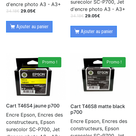
surecolor SC-P700, Jet
d'encre photo A3 - A3+
d'encre photo A3 - A3+
34.18
€
29.05
€
34.18
€
29.05
€
Ajouter au panier
Ajouter au panier
Promo !
Promo !
Cart T46S4 jaune p700
Cart T46S8 matte black
p700
Encre Epson, Encres des
Encre Epson, Encres des
constructeurs, Epson
constructeurs, Epson
surecolor SC-P700, Jet
surecolor SC-P700, Jet