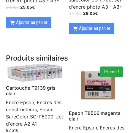
d'encre photo A3 - A3+
d'encre photo A3 - A3+
34.18
€
29.05
€
34.18
€
29.05
€
Ajouter au panier
Ajouter au panier
Produits similaires
Promo !
Cartouche T9139 gris
clair
Encre Epson, Encres des
constructeurs, Epson
Epson T8506 magenta
SureColor SC-P5000, Jet
clair
d'encre A2 A1
Encre Epson, Encres des
97.51
€