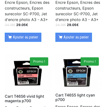
Encre Epson, Encres des
Encre Epson, Encres des
constructeurs, Epson
constructeurs, Epson
surecolor SC-P700, Jet
surecolor SC-P700, Jet
d'encre photo A3 - A3+
d'encre photo A3 - A3+
34.18
€
29.05
€
34.18
€
29.05
€
Ajouter au panier
Ajouter au panier
Promo !
Promo !
Cart T46S5 light cyan
Cart T46S6 vivid light
p700
magenta p700
Encre Epson, Encres des