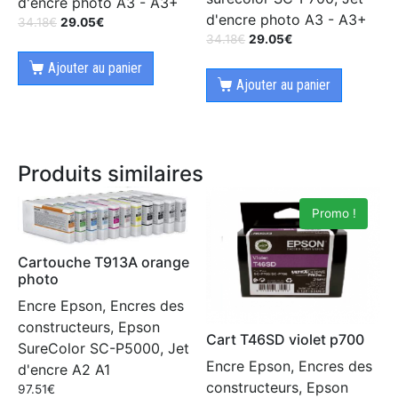
d'encre photo A3 - A3+
d'encre photo A3 - A3+
34.18
€
29.05
€
34.18
€
29.05
€
Ajouter au panier
Ajouter au panier
Produits similaires
Promo !
Cartouche T913A orange
photo
Encre Epson, Encres des
constructeurs, Epson
Cart T46SD violet p700
SureColor SC-P5000, Jet
Encre Epson, Encres des
d'encre A2 A1
constructeurs, Epson
97.51
€