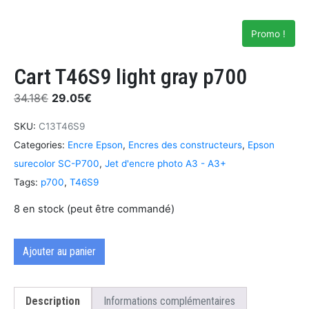
Promo !
Cart T46S9 light gray p700
34.18
€
29.05
€
SKU:
C13T46S9
Categories:
Encre Epson
,
Encres des constructeurs
,
Epson
surecolor SC-P700
,
Jet d'encre photo A3 - A3+
Tags:
p700
,
T46S9
8 en stock (peut être commandé)
Ajouter au panier
Description
Informations complémentaires