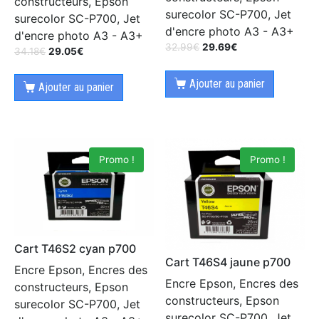
constructeurs, Epson
surecolor SC-P700, Jet
surecolor SC-P700, Jet
d'encre photo A3 - A3+
d'encre photo A3 - A3+
32.99
€
29.69
€
34.18
€
29.05
€
Ajouter au panier
Ajouter au panier
Promo !
Promo !
Cart T46S2 cyan p700
Cart T46S4 jaune p700
Encre Epson, Encres des
Encre Epson, Encres des
constructeurs, Epson
constructeurs, Epson
surecolor SC-P700, Jet
surecolor SC-P700, Jet