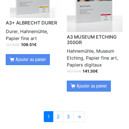
A3+ ALBRECHT DURER
Durer, Hahnemühle,
A3 MUSEUM ETCHING
Papier fine art
350GR
121.68
€
109.51
€
Hahnemühle, Museum
Etching, Papier fine art,
Ajouter au panier
Papiers digitaux
157.00
€
141.30
€
Ajouter au panier
1
2
3
→