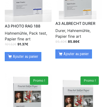
A3 ALBRECHT DURER
A3 PHOTO RAG 188
Durer, Hahnemühle,
Hahnemühle, Pack test,
Papier fine art
Papier fine art
95.40
€
85.86
€
101.52
€
91.37
€
Ajouter au panier
Ajouter au panier
Promo !
Promo !