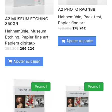
A2 PHOTO RAG 188
Hahnemühle, Pack test,
A2 MUSEUM ETCHING
Papier fine art
350GR
198.60
€
178.74
€
Hahnemühle, Museum
Etching, Papier fine art,
Ajouter au panier
Papiers digitaux
295.80
€
266.22
€
Ajouter au panier
Promo !
Promo !