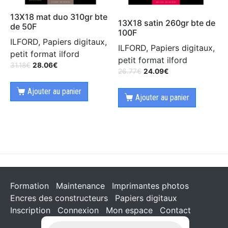
13X18 mat duo 310gr bte
13X18 satin 260gr bte de
de 50F
100F
ILFORD, Papiers digitaux,
ILFORD, Papiers digitaux,
petit format ilford
petit format ilford
31.18
€
28.06
€
26.77
€
24.09
€
Ajouter au panier
Ajouter au panier
Formation
Maintenance
Imprimantes photos
Encres des constructeurs
Papiers digitaux
Inscription
Connexion
Mon espace
Contact