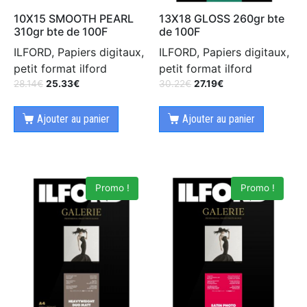
10X15 SMOOTH PEARL
13X18 GLOSS 260gr bte
310gr bte de 100F
de 100F
ILFORD, Papiers digitaux,
ILFORD, Papiers digitaux,
petit format ilford
petit format ilford
28.14
€
25.33
€
30.22
€
27.19
€
Ajouter au panier
Ajouter au panier
Promo !
Promo !