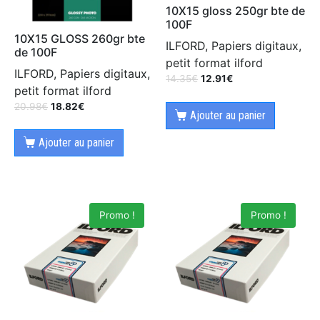
10X15 gloss 250gr bte de
100F
10X15 GLOSS 260gr bte
ILFORD, Papiers digitaux,
de 100F
petit format ilford
ILFORD, Papiers digitaux,
14.35
€
12.91
€
petit format ilford
20.98
€
18.82
€
Ajouter au panier
Ajouter au panier
Promo !
Promo !