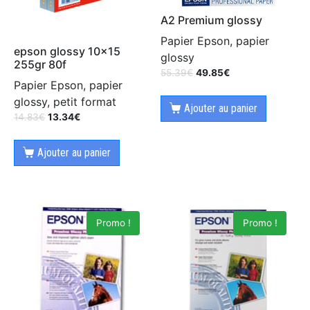
A2 Premium glossy
Papier Epson, papier
epson glossy 10×15
glossy
255gr 80f
55.39
€
49.85
€
Papier Epson, papier
glossy, petit format
Ajouter au panier
14.83
€
13.34
€
Ajouter au panier
Promo !
Promo !