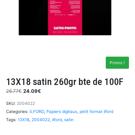
Promo !
13X18 satin 260gr bte de 100F
26.77
€
24.09
€
SKU:
2004022
Categories:
ILFORD
,
Papiers digitaux
,
petit format ilford
Tags:
13X18
,
2004022
,
ilford
,
satin