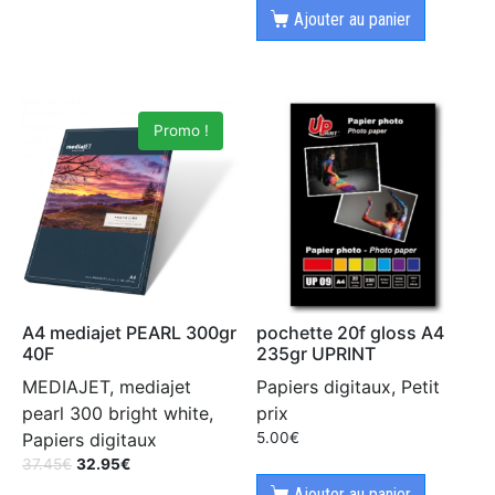
Ajouter au panier
Promo !
A4 mediajet PEARL 300gr
pochette 20f gloss A4
40F
235gr UPRINT
MEDIAJET, mediajet
Papiers digitaux, Petit
pearl 300 bright white,
prix
Papiers digitaux
5.00
€
37.45
€
32.95
€
Ajouter au panier