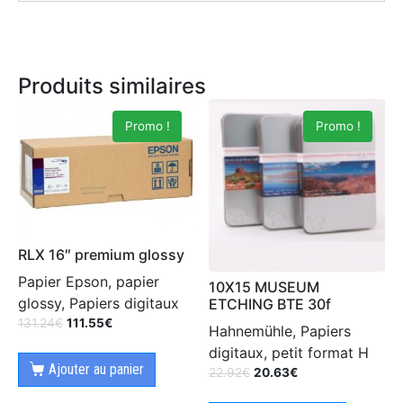
Produits similaires
Promo !
Promo !
RLX 16″ premium glossy
Papier Epson, papier
10X15 MUSEUM
glossy, Papiers digitaux
ETCHING BTE 30f
131.24
€
111.55
€
Hahnemühle, Papiers
digitaux, petit format H
Ajouter au panier
22.92
€
20.63
€