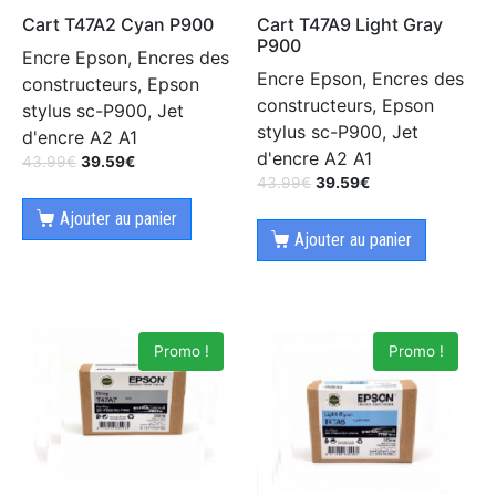
Cart T47A2 Cyan P900
Cart T47A9 Light Gray
P900
Encre Epson, Encres des
Encre Epson, Encres des
constructeurs, Epson
constructeurs, Epson
stylus sc-P900, Jet
stylus sc-P900, Jet
d'encre A2 A1
d'encre A2 A1
43.99
€
39.59
€
43.99
€
39.59
€
Ajouter au panier
Ajouter au panier
Promo !
Promo !