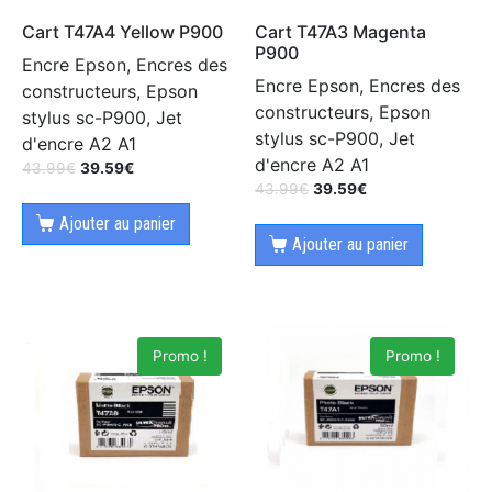
Cart T47A4 Yellow P900
Cart T47A3 Magenta
P900
Encre Epson, Encres des
Encre Epson, Encres des
constructeurs, Epson
constructeurs, Epson
stylus sc-P900, Jet
stylus sc-P900, Jet
d'encre A2 A1
d'encre A2 A1
43.99
€
39.59
€
43.99
€
39.59
€
Ajouter au panier
Ajouter au panier
Promo !
Promo !