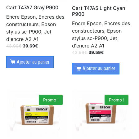
Cart T47A7 Gray P900
Cart T47A5 Light Cyan
P900
Encre Epson, Encres des
Encre Epson, Encres des
constructeurs, Epson
constructeurs, Epson
stylus sc-P900, Jet
stylus sc-P900, Jet
d'encre A2 A1
d'encre A2 A1
43.99
€
39.69
€
43.99
€
39.59
€
Ajouter au panier
Ajouter au panier
Promo !
Promo !