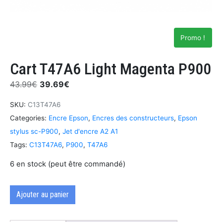
Promo !
Cart T47A6 Light Magenta P900
43.99
€
39.69
€
SKU:
C13T47A6
Categories:
Encre Epson
,
Encres des constructeurs
,
Epson
stylus sc-P900
,
Jet d'encre A2 A1
Tags:
C13T47A6
,
P900
,
T47A6
6 en stock (peut être commandé)
Ajouter au panier