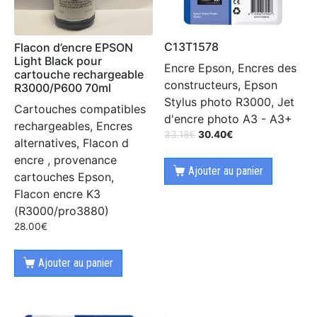
C13T1578
Flacon d’encre EPSON
Light Black pour
Encre Epson, Encres des
cartouche rechargeable
constructeurs, Epson
R3000/P600 70ml
Stylus photo R3000, Jet
Cartouches compatibles
d'encre photo A3 - A3+
rechargeables, Encres
33.18
€
30.40
€
alternatives, Flacon d
encre , provenance
Ajouter au panier
cartouches Epson,
Flacon encre K3
(R3000/pro3880)
28.00
€
Ajouter au panier