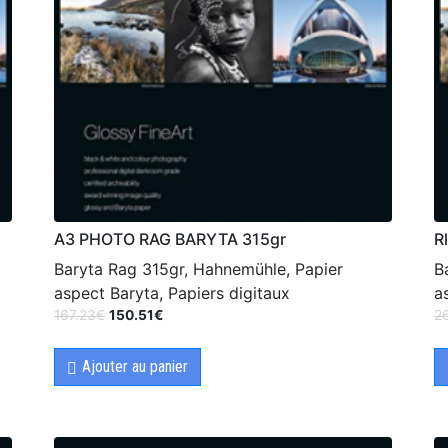
A3 PHOTO RAG BARYTA 315gr
R
Baryta Rag 315gr, Hahnemühle, Papier
B
aspect Baryta, Papiers digitaux
a
167.23
€
150.51
€
2
Ajouter au panier