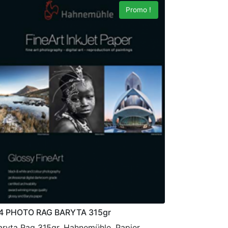
Promo !
4 PHOTO RAG BARYTA 315gr
aryta Rag 315gr, Hahnemühle, Papier