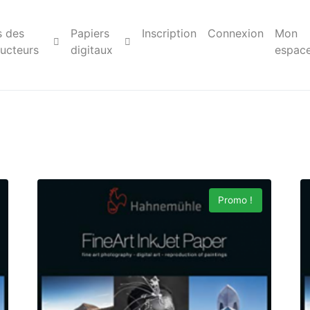
s des
Papiers
Inscription
Connexion
Mon
ucteurs
digitaux
espac
Promo !