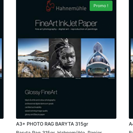
Promo !
A3+ PHOTO RAG BARYTA 315gr
A
Baryta Rag 315gr, Hahnemühle, Papier
B