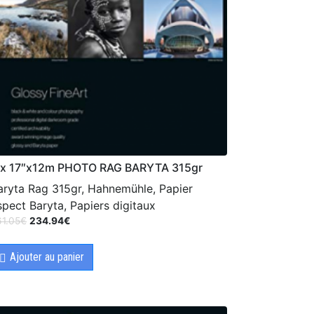
lx 17″x12m PHOTO RAG BARYTA 315gr
aryta Rag 315gr, Hahnemühle, Papier
spect Baryta, Papiers digitaux
61.05
€
234.94
€
Ajouter au panier