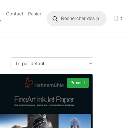
Contact
Panier
0
e
Promo !