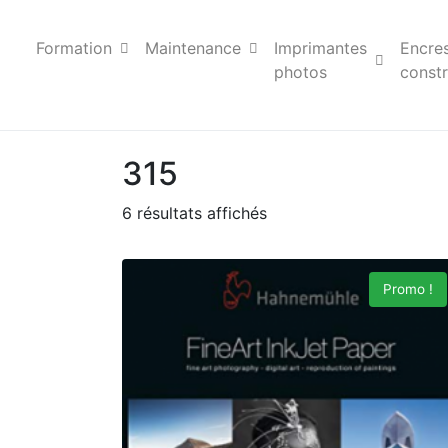
Formation
Maintenance
Imprimantes
Encre
photos
constr
315
6 résultats affichés
Promo !