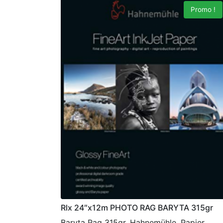
Promo !
Rlx 24″x12m PHOTO RAG BARYTA 315gr
Baryta Rag 315gr, Hahnemühle, Papier