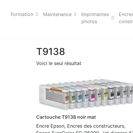
Formation
Maintenance
Imprimantes
Encre
photos
constr
T9138
Voici le seul résultat
Cartouche T9138 noir mat
Encre Epson, Encres des constructeurs,
Epson SureColor SC-P5000, Jet d'encre A