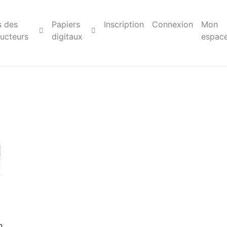
s des
Papiers
Inscription
Connexion
Mon
ucteurs
digitaux
espac
2