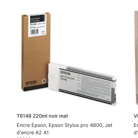
T6148 220ml noir mat
V
Encre Epson, Epson Stylus pro 4800, Jet
E
d'encre A2 A1
d