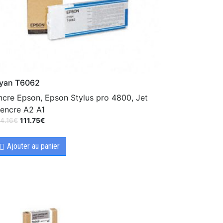
yan T6062
ncre Epson, Epson Stylus pro 4800, Jet
'encre A2 A1
4.16
€
111.75
€
Ajouter au panier