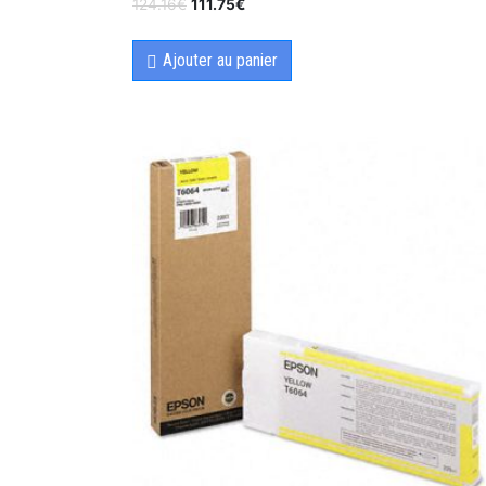
124.16
€
111.75
€
Ajouter au panier