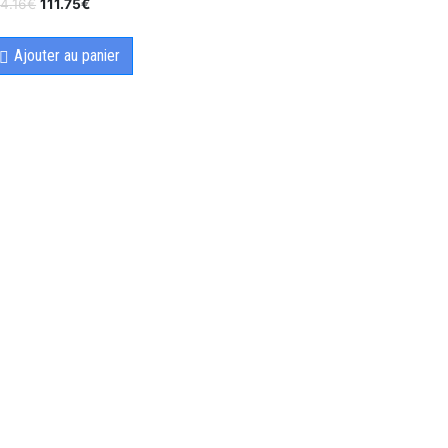
4.16
€
111.75
€
Ajouter au panier