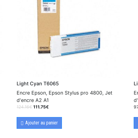
Light Cyan T6065
L
Encre Epson, Epson Stylus pro 4800, Jet
E
d'encre A2 A1
d
124.16
€
111.75
€
9
Ajouter au panier