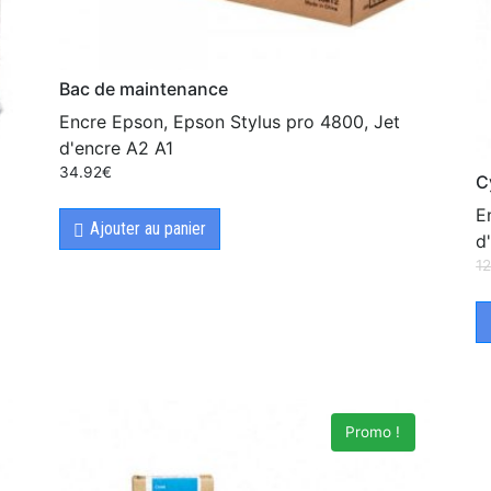
Bac de maintenance
Encre Epson, Epson Stylus pro 4800, Jet
d'encre A2 A1
34.92
€
C
E
Ajouter au panier
d
12
Promo !