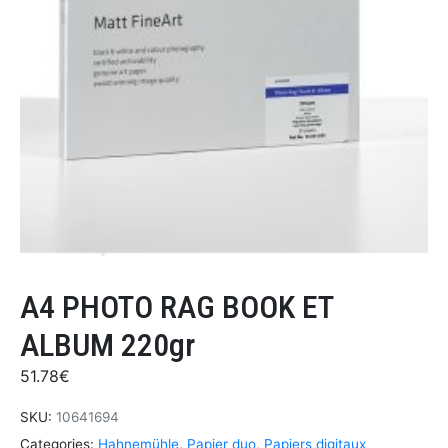
A4 PHOTO RAG BOOK ET
ALBUM 220gr
51.78
€
SKU:
10641694
Categories:
Hahnemühle
,
Papier duo
,
Papiers digitaux