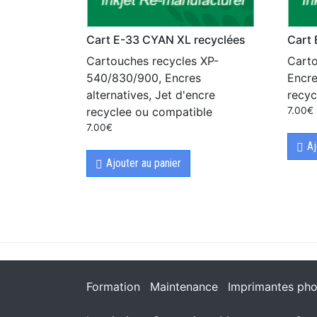
Cart E-33 CYAN XL recyclées
Cart
Cartouches recycles XP-
Carto
540/830/900, Encres
Encre
alternatives, Jet d'encre
recyc
recyclee ou compatible
7.00
€
7.00
€
Aj
Ajouter au panier
Formation
Maintenance
Imprimantes pho