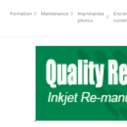
Formation
Maintenance
Imprimantes
Encre
photos
constr