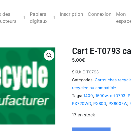
s des
Papiers
Inscription
Connexion
Mon
ucteurs
digitaux
espac
Cart E-T0793 ca
5.00
€
SKU:
E-T0793
Categories:
Cartouches recycl
recyclee ou compatible
Tags:
1400
,
1500w
,
e-t0793
,
P
PX720WD
,
PX800
,
PX800FW
,
17 en stock