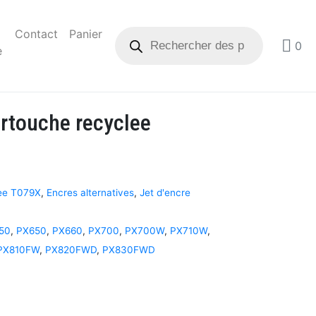
Contact
Panier
0
e
rtouche recyclee
ee T079X
,
Encres alternatives
,
Jet d'encre
50
,
PX650
,
PX660
,
PX700
,
PX700W
,
PX710W
,
PX810FW
,
PX820FWD
,
PX830FWD