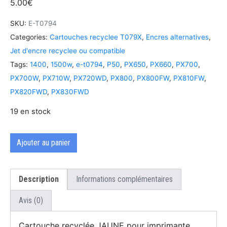
5.00
€
SKU:
E-T0794
Categories:
Cartouches recyclee T079X
,
Encres alternatives
,
Jet d'encre recyclee ou compatible
Tags:
1400
,
1500w
,
e-t0794
,
P50
,
PX650
,
PX660
,
PX700
,
PX700W
,
PX710W
,
PX720WD
,
PX800
,
PX800FW
,
PX810FW
,
PX820FWD
,
PX830FWD
19 en stock
Ajouter au panier
Description
Informations complémentaires
Avis (0)
Cartouche recyclée JAUNE pour imprimante