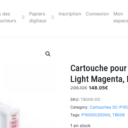
s des
Papiers
Inscription
Connexion
Mon
ucteurs
digitaux
espac
Cartouche pour
Light Magenta,
296.10
€
148.05
€
SKU:
T8006-DD
Category:
Cartouches SC-P10
Tags:
P10000/20000
,
T8006
1 en stock