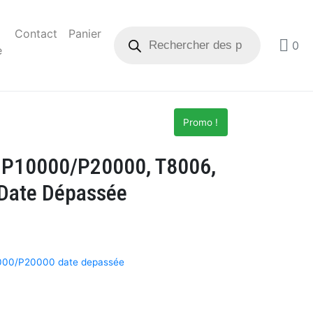
Contact
Panier
0
e
Promo !
 P10000/P20000, T8006,
 Date Dépassée
000/P20000 date depassée