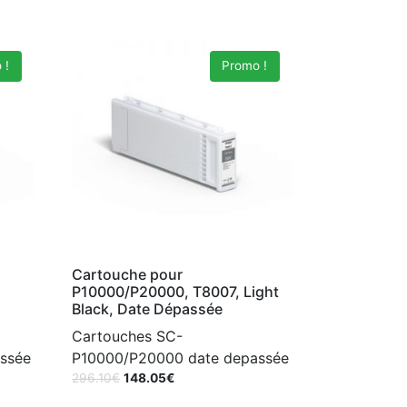
 !
Promo !
Cartouche pour
P10000/P20000, T8007, Light
Black, Date Dépassée
Cartouches SC-
ssée
P10000/P20000 date depassée
296.10
€
148.05
€