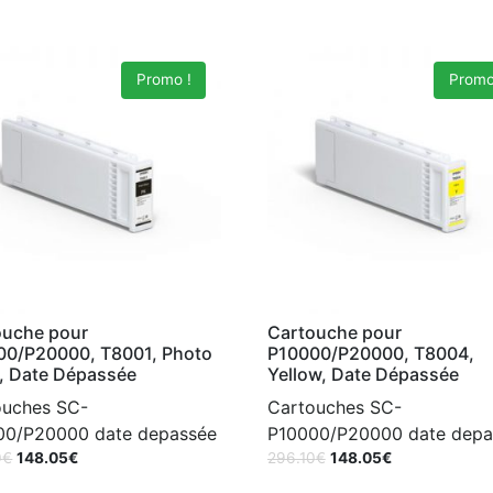
Promo !
Promo
ouche pour
Cartouche pour
00/P20000, T8001, Photo
P10000/P20000, T8004,
, Date Dépassée
Yellow, Date Dépassée
ouches SC-
Cartouches SC-
00/P20000 date depassée
P10000/P20000 date depa
0
€
148.05
€
296.10
€
148.05
€