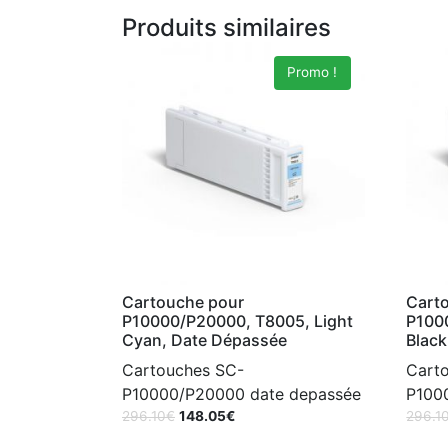
Produits similaires
Promo !
Cartouche pour
Cart
P10000/P20000, T8005, Light
P100
Cyan, Date Dépassée
Black
Cartouches SC-
Cart
P10000/P20000 date depassée
P100
296.10
€
148.05
€
296.1