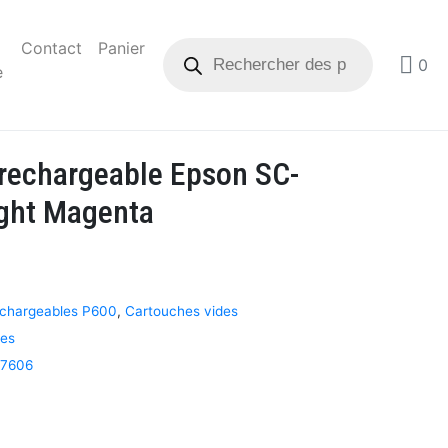
Contact
Panier
0
e
 rechargeable Epson SC-
ight Magenta
echargeables P600
,
Cartouches vides
ves
7606