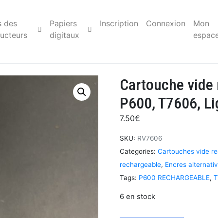
s des
Papiers
Inscription
Connexion
Mon
ucteurs
digitaux
espac
Cartouche vide
P600, T7606, L
7.50
€
SKU:
RV7606
Categories:
Cartouches vide r
rechargeable
,
Encres alternati
Tags:
P600 RECHARGEABLE
,
T
6 en stock