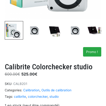
Promo !
Calibrite Colorchecker studio
600.00
€
525.00
€
SKU:
CALB201
Categories:
Calibration
,
Outils de calibration
Tags:
calibrite
,
colorchecker
,
studio
1 en stock (peut être commandé)