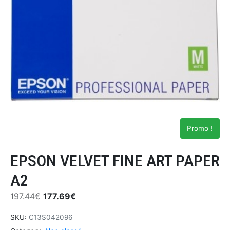
Promo !
EPSON VELVET FINE ART PAPER
A2
197.44
€
177.69
€
SKU:
C13S042096