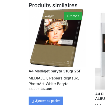
Produits similaires
Promo !
A4 Mediajet baryta 310gr 25F
MEDIAJET, Papiers digitaux,
PhotoArt White Baryta
44.22
€
35.38
€
A4 P
ALBU
Ajouter au panier