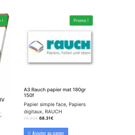
 !
Promo !
A3 Rauch papier mat 180gr
150f
IV
Papier simple face, Papiers
digitaux, RAUCH
,
75.90
€
68.31
€
Ajouter au panier