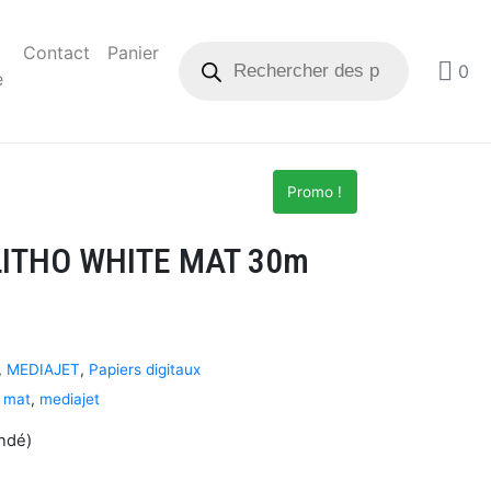
Contact
Panier
0
e
Promo !
LITHO WHITE MAT 30m
,
MEDIAJET
,
Papiers digitaux
v mat
,
mediajet
ndé)