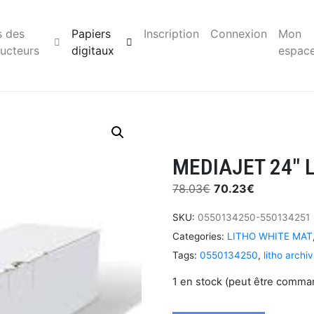
s des
Papiers
Inscription
Connexion
Mon
ucteurs
digitaux
espac
MEDIAJET 24″ 
78.03
€
70.23
€
SKU:
0550134250-550134251
Categories:
LITHO WHITE MAT
Tags:
0550134250
,
litho archi
1 en stock (peut être comma