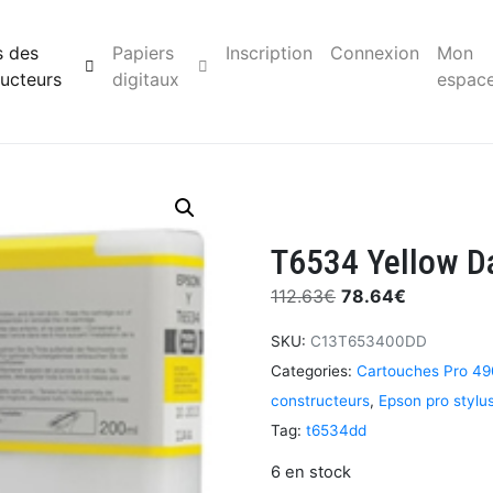
s des
Papiers
Inscription
Connexion
Mon
ucteurs
digitaux
espac
T6534 Yellow D
112.63
€
78.64
€
SKU:
C13T653400DD
Categories:
Cartouches Pro 49
constructeurs
,
Epson pro stylu
Tag:
t6534dd
6 en stock