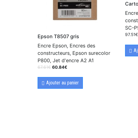
Cart
Encre
const
SC-P5
97.51
Epson T8507 gris
Encre Epson, Encres des
Aj
constructeurs, Epson surecolor
P800, Jet d'encre A2 A1
67.61
€
60.84
€
Ajouter au panier