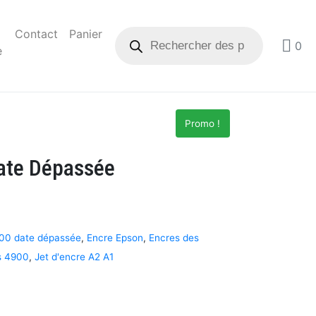
Contact
Panier
0
e
Promo !
ate Dépassée
00 date dépassée
,
Encre Epson
,
Encres des
s 4900
,
Jet d'encre A2 A1