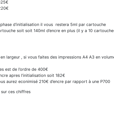
 325€
 220€
hase d’initialisation il vous restera 5ml par cartouche
artouche soit soit 140ml d’encre en plus (il y a 10 cartouc
us en largeur , si vous faites des impressions A4 A3 en vo
es est de l’ordre de 400€
re apres l’initialisation soit 182€
us aurez econimisé 210€ d’encre par rapport à une P700
 sur ces chiffres