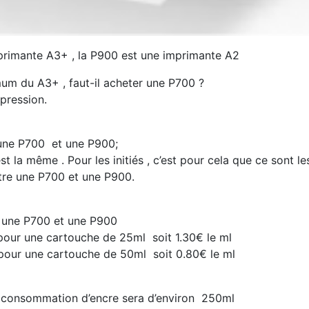
mprimante A3+ , la P900 est une imprimante A2
mum du A3+ , faut-il acheter une P700 ?
pression.
 une P700 et une P900;
est la même . Pour les initiés , c’est pour cela que ce sont l
re une P700 et une P900.
e une P700 et une P900
our une cartouche de 25ml soit 1.30€ le ml
our une cartouche de 50ml soit 0.80€ le ml
 consommation d’encre sera d’environ 250ml