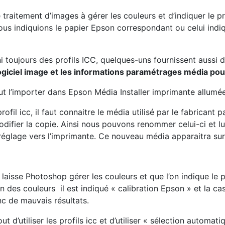
e traitement d’images à gérer les couleurs et d’indiquer le 
ous indiquions le papier Epson correspondant ou celui indiqu
ni toujours des profils ICC, quelques-uns fournissent aussi 
le logiciel image et les informations paramétrages média po
faut l’importer dans Epson Média Installer imprimante allumée
ofil icc, il faut connaitre le média utilisé par le fabrican
 modifier la copie. Ainsi nous pouvons renommer celui-ci et l
glage vers l’imprimante. Ce nouveau média apparaitra sur 
laisse Photoshop gérer les couleurs et que l’on indique le p
 des couleurs il est indiqué « calibration Epson » et la cas
nc de mauvais résultats.
ut d’utiliser les profils icc et d’utiliser « sélection automat