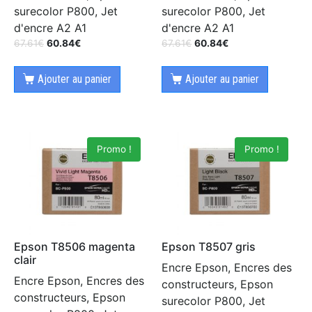
surecolor P800, Jet
surecolor P800, Jet
d'encre A2 A1
d'encre A2 A1
67.61
€
60.84
€
67.61
€
60.84
€
Ajouter au panier
Ajouter au panier
Promo !
Promo !
Epson T8506 magenta
Epson T8507 gris
clair
Encre Epson, Encres des
Encre Epson, Encres des
constructeurs, Epson
constructeurs, Epson
surecolor P800, Jet