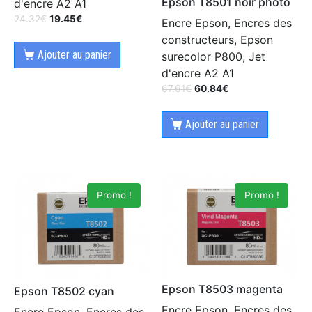
Epson T8501 noir photo
d'encre A2 A1
24.32
€
19.45
€
Encre Epson, Encres des
constructeurs, Epson
Ajouter au panier
surecolor P800, Jet
d'encre A2 A1
67.61
€
60.84
€
Ajouter au panier
Promo !
Promo !
Epson T8503 magenta
Epson T8502 cyan
Encre Epson, Encres des
Encre Epson, Encres des