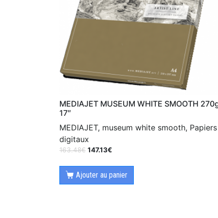
MEDIAJET MUSEUM WHITE SMOOTH 270g
17″
MEDIAJET, museum white smooth, Papiers
digitaux
163.48
€
147.13
€
Ajouter au panier