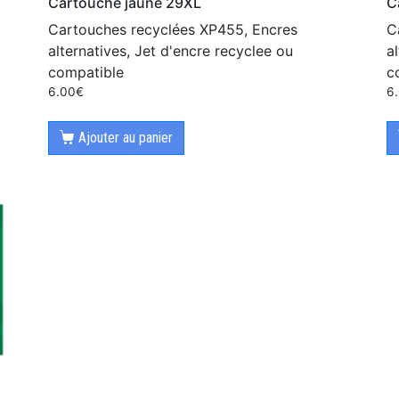
Cartouche jaune 29XL
C
Cartouches recyclées XP455, Encres
C
alternatives, Jet d'encre recyclee ou
a
compatible
c
6.00
€
6
Ajouter au panier