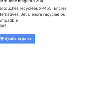
artouche magenta 29XL
artouches recyclées XP455, Encres
lternatives, Jet d'encre recyclee ou
ompatible
.00
€
Ajouter au panier