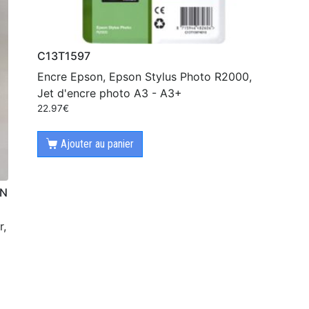
C13T1597
Encre Epson, Epson Stylus Photo R2000,
Jet d'encre photo A3 - A3+
22.97
€
Ajouter au panier
ON
r,