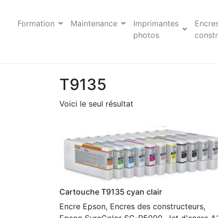
Formation
Maintenance
Imprimantes
Encre
photos
constr
T9135
Voici le seul résultat
Cartouche T9135 cyan clair
Encre Epson, Encres des constructeurs,
Epson SureColor SC-P5000, Jet d'encre A