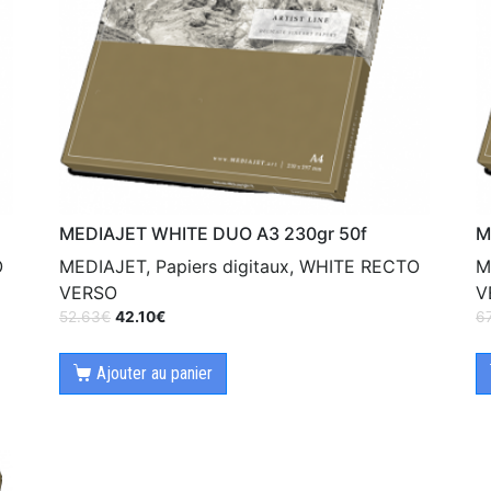
MEDIAJET WHITE DUO A3 230gr 50f
M
O
MEDIAJET, Papiers digitaux, WHITE RECTO
M
VERSO
V
52.63
€
42.10
€
6
Ajouter au panier