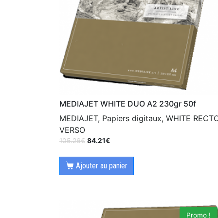
MEDIAJET WHITE DUO A2 230gr 50f
MEDIAJET, Papiers digitaux, WHITE RECT
VERSO
105.26
€
84.21
€
Ajouter au panier
Promo !