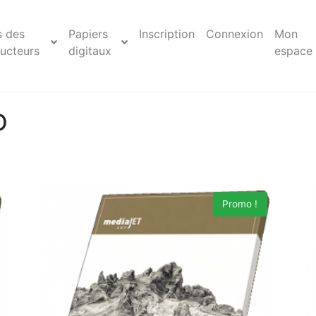
s des
Papiers
Inscription
Connexion
Mon
ucteurs
digitaux
espace
O
Promo !