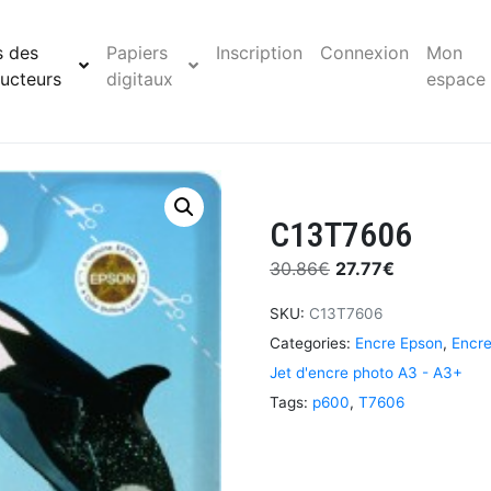
s des
Papiers
Inscription
Connexion
Mon
ucteurs
digitaux
espace
C13T7606
30.86
€
27.77
€
SKU:
C13T7606
Categories:
Encre Epson
,
Encre
Jet d'encre photo A3 - A3+
Tags:
p600
,
T7606