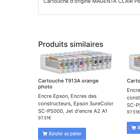
Cartouche d'origine MAGENTA CLAIR P
Produits similaires
Cartouche T913A orange
Cart
photo
Encre
Encre Epson, Encres des
const
constructeurs, Epson SureColor
SC-P5
SC-P5000, Jet d'encre A2 A1
97.51
97.51
€
A
Ajouter au panier