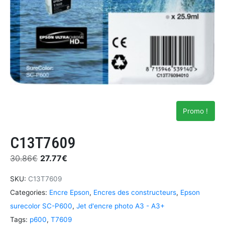
Promo !
C13T7609
30.86
€
27.77
€
SKU:
C13T7609
Categories:
Encre Epson
,
Encres des constructeurs
,
Epson
surecolor SC-P600
,
Jet d'encre photo A3 - A3+
Tags:
p600
,
T7609