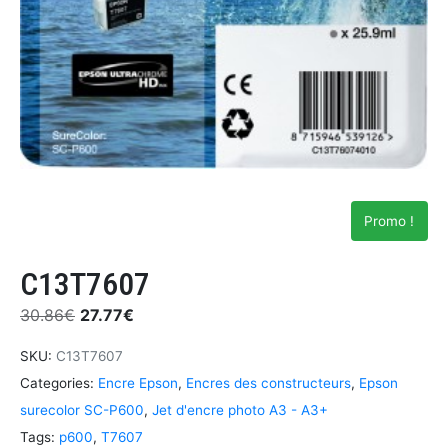
Promo !
C13T7607
30.86
€
27.77
€
SKU:
C13T7607
Categories:
Encre Epson
,
Encres des constructeurs
,
Epson
surecolor SC-P600
,
Jet d'encre photo A3 - A3+
Tags:
p600
,
T7607