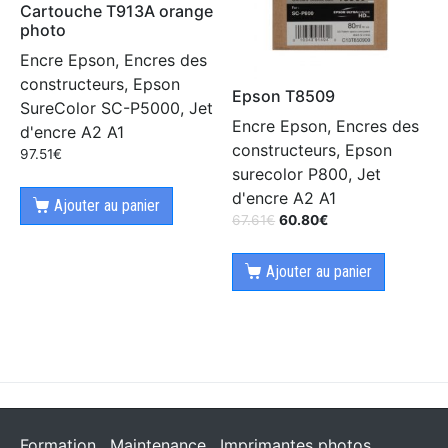
Cartouche T913A orange
photo
Encre Epson, Encres des
constructeurs, Epson
Epson T8509
SureColor SC-P5000, Jet
Encre Epson, Encres des
d'encre A2 A1
constructeurs, Epson
97.51
€
surecolor P800, Jet
d'encre A2 A1
Ajouter au panier
67.61
€
60.80
€
Ajouter au panier
Formation
Maintenance
Imprimantes photos