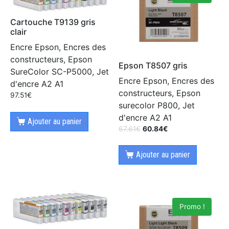
Cartouche T9139 gris
clair
Encre Epson, Encres des
constructeurs, Epson
Epson T8507 gris
SureColor SC-P5000, Jet
Encre Epson, Encres des
d'encre A2 A1
constructeurs, Epson
97.51
€
surecolor P800, Jet
d'encre A2 A1
Ajouter au panier
67.61
€
60.84
€
Ajouter au panier
Promo !