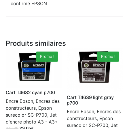
confirmé EPSON
Produits similaires
Promo !
Promo !
Cart T46S2 cyan p700
Cart T46S9 light gray
Encre Epson, Encres des
p700
constructeurs, Epson
Encre Epson, Encres des
surecolor SC-P700, Jet
constructeurs, Epson
d'encre photo A3 - A3+
surecolor SC-P700, Jet
34.18
€
29.05
€