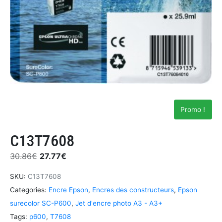
Promo !
C13T7608
30.86
€
27.77
€
SKU:
C13T7608
Categories:
Encre Epson
,
Encres des constructeurs
,
Epson
surecolor SC-P600
,
Jet d'encre photo A3 - A3+
Tags:
p600
,
T7608