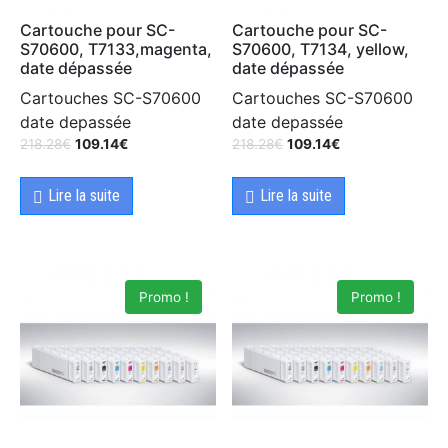
Cartouche pour SC-
Cartouche pour SC-
S70600, T7133,magenta,
S70600, T7134, yellow,
date dépassée
date dépassée
Cartouches SC-S70600
Cartouches SC-S70600
date depassée
date depassée
218.28
€
109.14
€
218.28
€
109.14
€
Lire la suite
Lire la suite
Promo !
Promo !