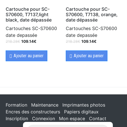
Cartouche pour SC-
Cartouche pour SC-
S70600, T7137,light
S70600, T7138, orange,
black, date dépassée
date dépassée
Cartouches SC-S70600
Cartouches SC-S70600
date depassée
date depassée
218.28
€
109.14
€
218.28
€
109.14
€
Ajouter au panier
Ajouter au panier
Formation
Maintenance
Imprimantes photos
Encres des constructeurs
Papiers digitaux
Inscription
Connexion
Mon espace
Contact