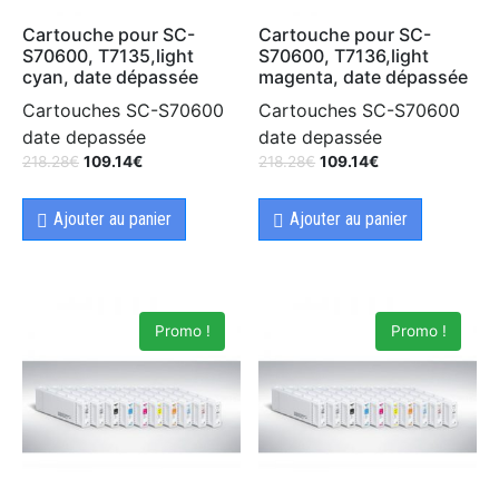
Cartouche pour SC-
Cartouche pour SC-
S70600, T7135,light
S70600, T7136,light
cyan, date dépassée
magenta, date dépassée
Cartouches SC-S70600
Cartouches SC-S70600
date depassée
date depassée
218.28
€
109.14
€
218.28
€
109.14
€
Ajouter au panier
Ajouter au panier
Promo !
Promo !