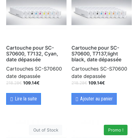
Cartouche pour SC-
Cartouche pour SC-
S70600, T7132, Cyan,
S70600, T7137,light
date dépassée
black, date dépassée
Cartouches SC-S70600
Cartouches SC-S70600
date depassée
date depassée
218.28
€
109.14
€
218.28
€
109.14
€
Lire la suite
Ajouter au panier
Out of Stock
Promo !