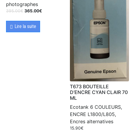
photographes
395.00
€
365.00
€
Lire la suite
T673 BOUTEILLE
D’ENCRE CYAN CLAIR 70
ML
Ecotank 6 COULEURS,
ENCRE L1800/L805,
Encres alternatives
15.90
€