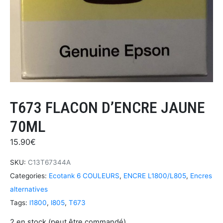
T673 FLACON D’ENCRE JAUNE
70ML
15.90
€
SKU:
C13T67344A
Categories:
Ecotank 6 COULEURS
,
ENCRE L1800/L805
,
Encres
alternatives
Tags:
l1800
,
l805
,
T673
2 en stock (peut être commandé)