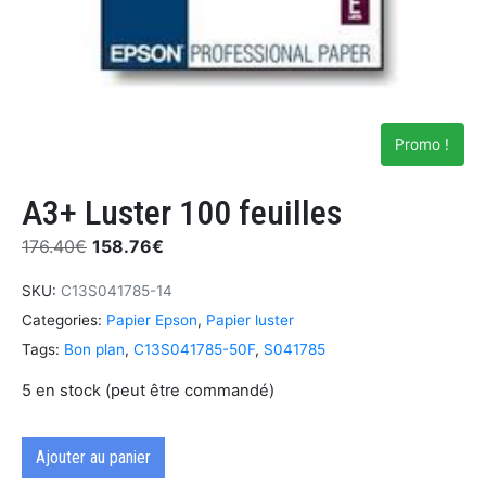
Promo !
A3+ Luster 100 feuilles
176.40
€
158.76
€
SKU:
C13S041785-14
Categories:
Papier Epson
,
Papier luster
Tags:
Bon plan
,
C13S041785-50F
,
S041785
5 en stock (peut être commandé)
Ajouter au panier