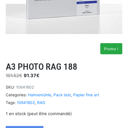
Promo !
A3 PHOTO RAG 188
101.52
€
91.37
€
SKU:
10641602
Categories:
Hahnemühle
,
Pack test
,
Papier fine art
Tags:
10641602
,
RAG
1 en stock (peut être commandé)