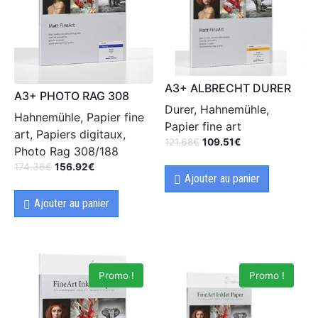
A3+ ALBRECHT DURER
A3+ PHOTO RAG 308
Durer, Hahnemühle,
Hahnemühle, Papier fine
Papier fine art
art, Papiers digitaux,
121.68
€
109.51
€
Photo Rag 308/188
174.36
€
156.92
€
Ajouter au panier
Ajouter au panier
Promo !
Promo !