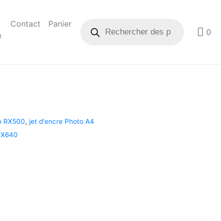
Contact
Panier
0
e
n RX500
,
jet d'encre Photo A4
RX640