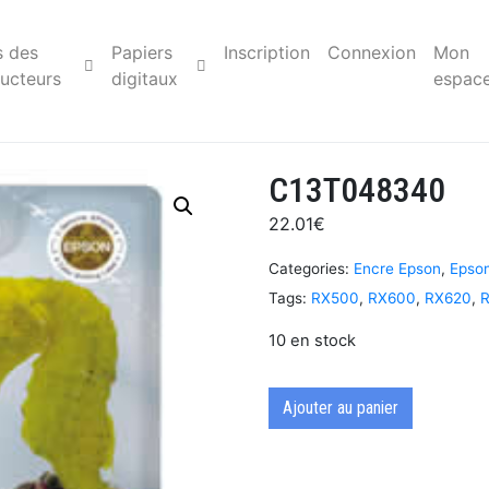
s des
Papiers
Inscription
Connexion
Mon
ucteurs
digitaux
espac
C13T048340
22.01
€
Categories:
Encre Epson
,
Epso
Tags:
RX500
,
RX600
,
RX620
,
10 en stock
Ajouter au panier