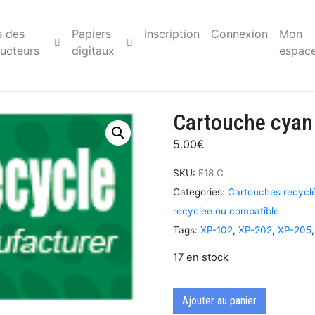
s des
Papiers
Inscription
Connexion
Mon
ucteurs
digitaux
espac
Cartouche cyan
5.00
€
SKU:
E18 C
Categories:
Cartouches recycl
recyclee ou compatible
Tags:
XP-102
,
XP-202
,
XP-205
17 en stock
Ajouter au panier