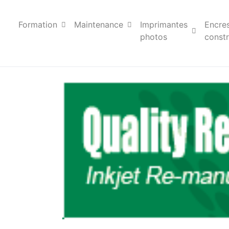
Formation
Maintenance
Imprimantes
Encre
photos
constr