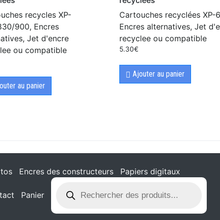
uches recycles XP-
Cartouches recyclées XP-
830/900, Encres
Encres alternatives, Jet d'
natives, Jet d'encre
recyclee ou compatible
lee ou compatible
5.30
€
Ajouter au panier
outer au panier
tos
Encres des constructeurs
Papiers digitaux
tact
Panier