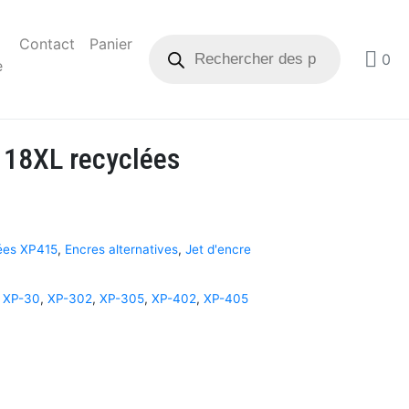
Contact
Panier
0
e
 18XL recyclées
ées XP415
,
Encres alternatives
,
Jet d'encre
,
XP-30
,
XP-302
,
XP-305
,
XP-402
,
XP-405