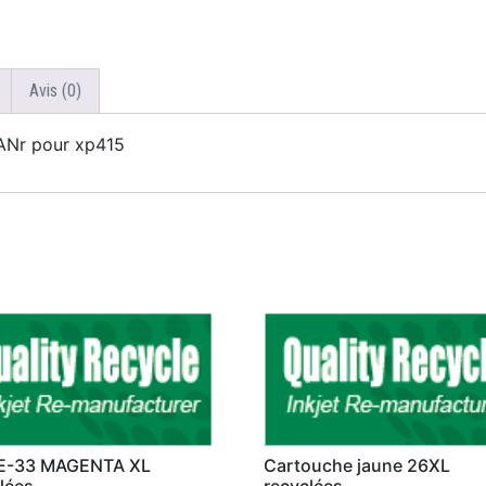
Avis (0)
ANr pour xp415
 E-33 MAGENTA XL
Cartouche jaune 26XL
lées
recyclées