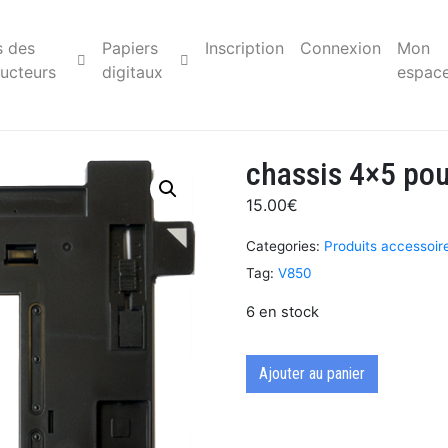
s des
Papiers
Inscription
Connexion
Mon
ucteurs
digitaux
espac
chassis 4×5 po
15.00
€
Categories:
Produits accessoi
Tag:
V850
6 en stock
Ajouter au panier