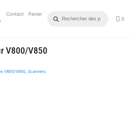
Contact
Panier
0
e
ur V800/V850
res V800/V850
,
Scanners