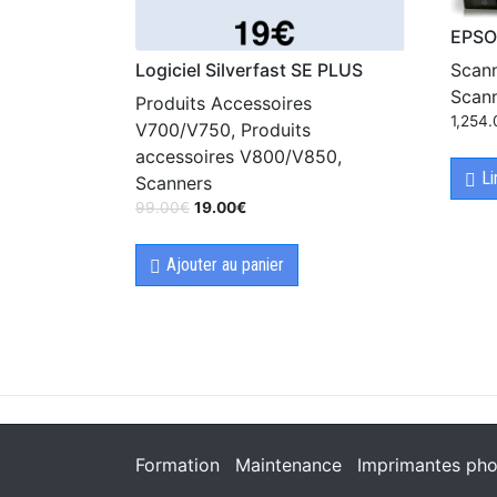
EPSO
Logiciel Silverfast SE PLUS
Scann
Scan
Produits Accessoires
1,254
V700/V750, Produits
accessoires V800/V850,
Li
Scanners
99.00
€
19.00
€
Ajouter au panier
Formation
Maintenance
Imprimantes pho