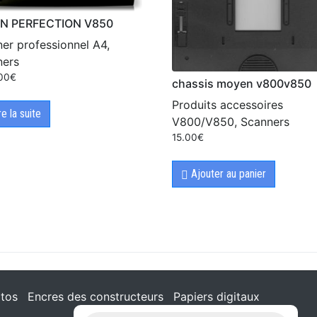
N PERFECTION V850
er professionnel A4,
ners
.00
€
chassis moyen v800v850
Produits accessoires
re la suite
V800/V850, Scanners
15.00
€
Ajouter au panier
tos
Encres des constructeurs
Papiers digitaux