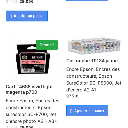
34.18
€
29.05
€
Ajouter au panier
Promo !
Cartouche T9134 jaune
Encre Epson, Encres des
constructeurs, Epson
SureColor SC-P5000, Jet
Cart T46S6 vivid light
d'encre A2 A1
magenta p700
97.51
€
Encre Epson, Encres des
constructeurs, Epson
Ajouter au panier
surecolor SC-P700, Jet
d'encre photo A3 - A3+
34.18
€
29.05
€