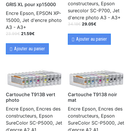
constructeurs, Epson
GRIS XL pour xp15000
surecolor SC-P700, Jet
Encre Epson, EPSON XP-
d'encre photo A3 - A3+
15000, Jet d'encre photo
34.18
€
29.05
€
A3 - A3+
23.99
€
21.59
€
Ajouter au panier
Ajouter au panier
Cartouche T913B vert
Cartouche T9138 noir
photo
mat
Encre Epson, Encres des
Encre Epson, Encres des
constructeurs, Epson
constructeurs, Epson
SureColor SC-P5000, Jet
SureColor SC-P5000, Jet
d'encre A2 A1
d'encre A2 A1