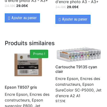
d'encre photo A3 - A3+
d'encre photo A3 - A3+
34.18
€
29.05
€
34.18
€
29.05
€
Ajouter au panier
Ajouter au panier
Produits similaires
Promo !
Cartouche T9135 cyan
clair
Encre Epson, Encres des
constructeurs, Epson
Epson T8507 gris
SureColor SC-P5000, Jet
Encre Epson, Encres des
d'encre A2 A1
constructeurs, Epson
97.51
€
surecolor P800, Jet