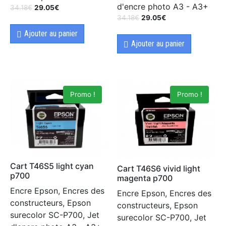
d'encre photo A3 - A3+
34.18
€
29.05
€
34.18
€
29.05
€
Ajouter au panier
Ajouter au panier
Promo !
Promo !
Cart T46S5 light cyan
Cart T46S6 vivid light
p700
magenta p700
Encre Epson, Encres des
Encre Epson, Encres des
constructeurs, Epson
constructeurs, Epson
surecolor SC-P700, Jet
surecolor SC-P700, Jet