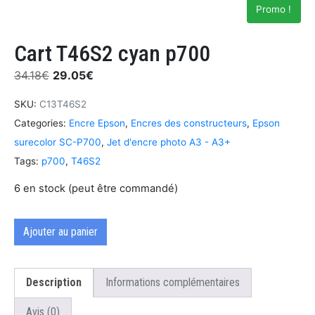
Promo !
Cart T46S2 cyan p700
34.18
€
29.05
€
SKU:
C13T46S2
Categories:
Encre Epson
,
Encres des constructeurs
,
Epson
surecolor SC-P700
,
Jet d'encre photo A3 - A3+
Tags:
p700
,
T46S2
6 en stock (peut être commandé)
Ajouter au panier
Description
Informations complémentaires
Avis (0)