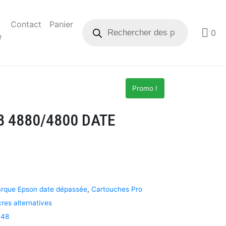
Contact
Panier
0
e
Promo !
8 4880/4800 DATE
arque Epson date dépassée
,
Cartouches Pro
res alternatives
148