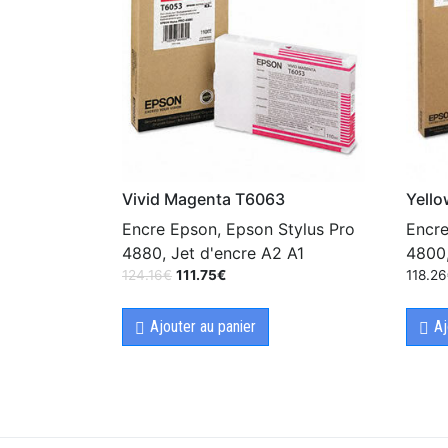
Vivid Magenta T6063
Yell
Encre Epson, Epson Stylus Pro
Encre
4880, Jet d'encre A2 A1
4800,
124.16
€
111.75
€
118.26
Ajouter au panier
Aj