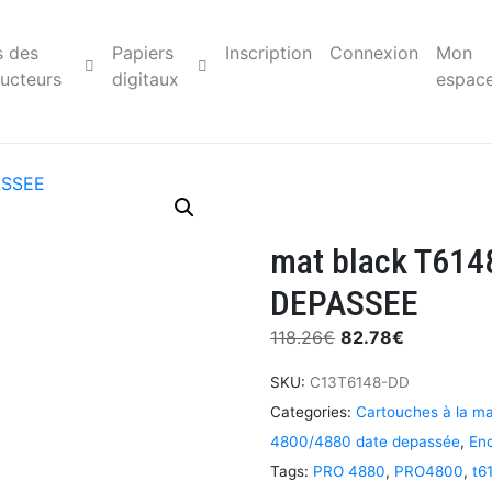
s des
Papiers
Inscription
Connexion
Mon
ucteurs
digitaux
espac
mat black T614
DEPASSEE
118.26
€
82.78
€
SKU:
C13T6148-DD
Categories:
Cartouches à la m
4800/4880 date depassée
,
Enc
Tags:
PRO 4880
,
PRO4800
,
t6