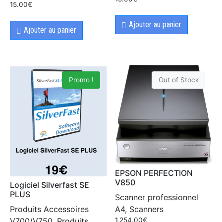
15.00
€
Ajouter au panier
Ajouter au panier
Promo !
Out of Stock
EPSON PERFECTION
V850
Logiciel Silverfast SE
PLUS
Scanner professionnel
A4, Scanners
Produits Accessoires
1,254.00
€
V700/V750, Produits