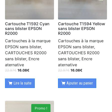
Cartouche T1592 Cyan
Cartouche T1594 Yellow
sans blister EPSON
sans blister EPSON
R2000
R2000
Cartouches à la marque
Cartouches à la marque
EPSON sans blister,
EPSON sans blister,
CARTOUCHES R2000
CARTOUCHES R2000
sans blister, Encre
sans blister, Encre
aternative
aternative
22.97
€
16.08
€
22.97
€
16.08
€
Lire la suite
Ajouter au panier
Promo !