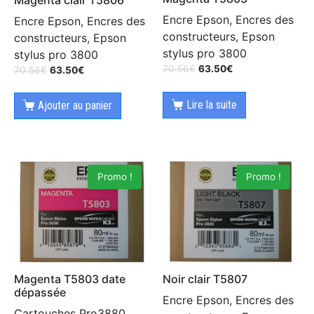
Encre Epson, Encres des
Encre Epson, Encres des
constructeurs, Epson
constructeurs, Epson
stylus pro 3800
stylus pro 3800
70.56
€
63.50
€
70.56
€
63.50
€
Lire la suite
Ajouter au panier
Promo !
Promo !
Magenta T5803 date
Noir clair T5807
dépassée
Encre Epson, Encres des
Cartouches Pro3880