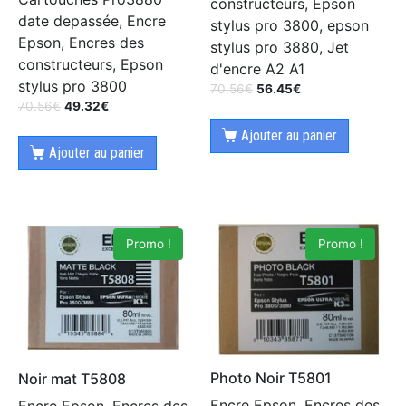
constructeurs, Epson
date depassée, Encre
stylus pro 3800, epson
Epson, Encres des
stylus pro 3880, Jet
constructeurs, Epson
d'encre A2 A1
stylus pro 3800
70.56
€
56.45
€
70.56
€
49.32
€
Ajouter au panier
Ajouter au panier
Promo !
Promo !
Photo Noir T5801
Noir mat T5808
Encre Epson, Encres des