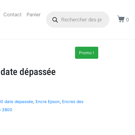
Contact
Panier
0
Promo !
date dépassée
80 date depassée
,
Encre Epson
,
Encres des
o 3800