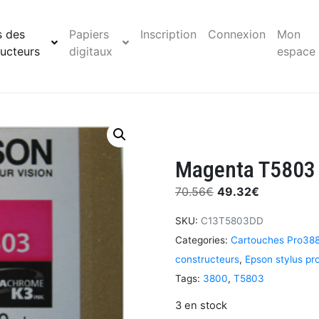
s des
Papiers
Inscription
Connexion
Mon
ucteurs
digitaux
espace
Magenta T5803 
70.56
€
49.32
€
SKU:
C13T5803DD
Categories:
Cartouches Pro38
constructeurs
,
Epson stylus pr
Tags:
3800
,
T5803
3 en stock